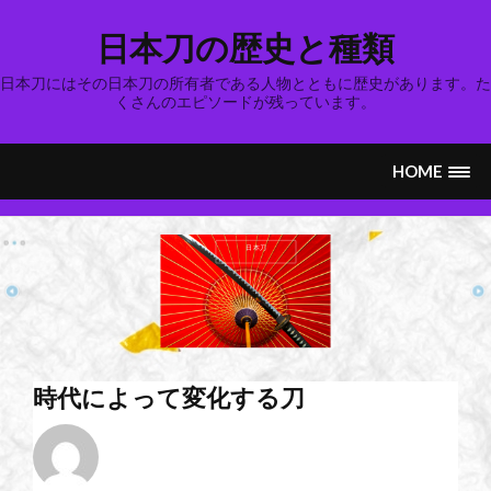
Skip
to
日本刀の歴史と種類
content
日本刀にはその日本刀の所有者である人物とともに歴史があります。た
くさんのエピソードが残っています。
HOME
日本刀
時代によって変化する刀